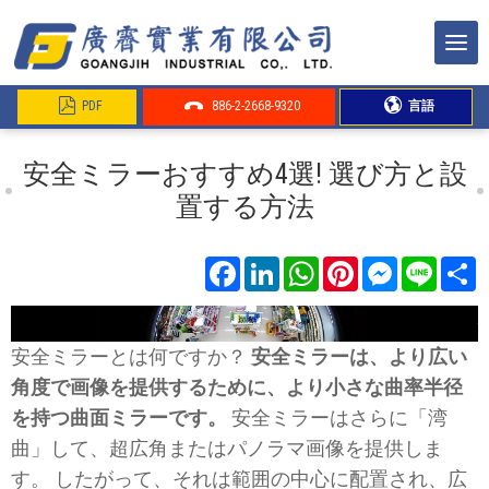
PDF
886-2-2668-9320
言語
安全ミラーおすすめ4選! 選び方と設
置する方法
Facebook
LinkedIn
WhatsApp
Pinterest
Messenger
Line
S
安全ミラーとは何ですか？
安全ミラーは、より広い
角度で画像を提供するために、より小さな曲率半径
を持つ曲面ミラーです。
安全ミラーはさらに「湾
曲」して、超広角またはパノラマ画像を提供しま
す。 したがって、それは範囲の中心に配置され、広